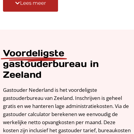
Lees meer
ik het belangrijk vind dat er regelmatig
persoonlijk contact is. Door mijn ervaring als
gespecialiseerd pedagogisch medewerker kan de
gastouder of de ouder ook altijd terecht bij mij als
zij pedagogische vragen hebben. Ook sta ik altijd
klaar voor hulp bij het aanvragen van de
Voordeligste
kinderopvangtoeslag en natuurlijk het vinden van
de juiste gastouder of andere vragen.
gastouderbureau in
Zeeland
Bij een gastouder van gastouderbureau nl ben je
verzekerd van kwalitatief goede opvang. Mocht je
Gastouder Nederland is het voordeligste
gastouder ziek zijn of op vakantie gaan, dan help
gastouderbureau van Zeeland. Inschrijven is geheel
ik bij een vervangende gastouder.
gratis en we hanteren lage administratiekosten. Via de
gastouder calculator berekenen we eenvoudig de
werkelijke netto opvangkosten per maand. Deze
kosten zijn inclusief het gastouder tarief, bureaukosten