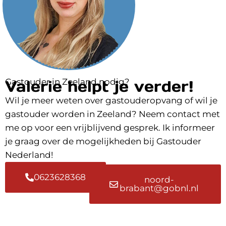
Gastouder in Zeeland nodig?
Valerie helpt je verder!
Wil je meer weten over gastouderopvang of wil je
gastouder worden in Zeeland? Neem contact met
me op voor een vrijblijvend gesprek. Ik informeer
je graag over de mogelijkheden bij Gastouder
Nederland!
0623628368
noord-
brabant@gobnl.nl