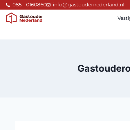
085 - 0160860
info@gastoudernederland.nl
Vest
Gastoudero