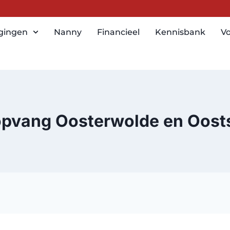
igingen
Nanny
Financieel
Kennisbank
Vo
pvang Oosterwolde en Oosts