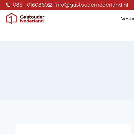
085 - 0160860
info@gastoudernederland.nl
Vest