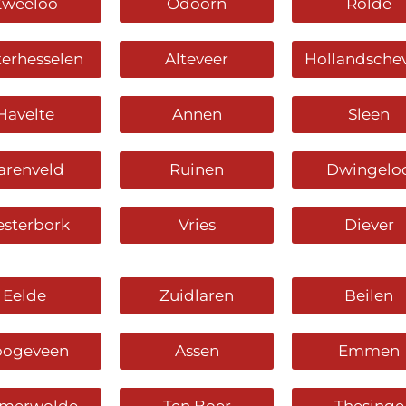
Zweeloo
Odoorn
Rolde
erhesselen
Alteveer
Hollandsche
Havelte
Annen
Sleen
arenveld
Ruinen
Dwingelo
sterbork
Vries
Diever
Eelde
Zuidlaren
Beilen
ogeveen
Assen
Emmen