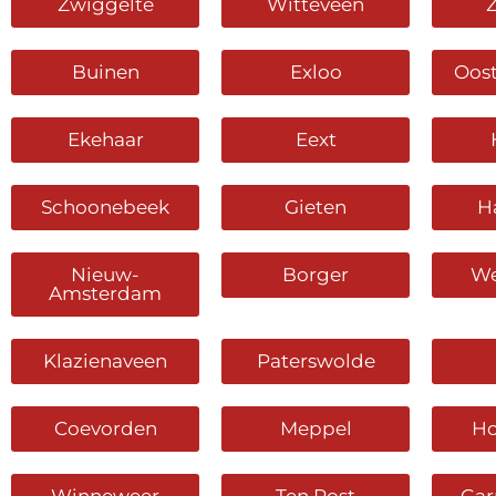
Zwiggelte
Witteveen
Buinen
Exloo
Oost
Ekehaar
Eext
Schoonebeek
Gieten
H
Nieuw-
Borger
We
Amsterdam
Klazienaveen
Paterswolde
Coevorden
Meppel
Ho