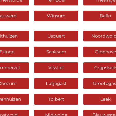
rmerwolde
Ten Boer
Thesinge
Sauwerd
Winsum
Baflo
ithuizen
Usquert
Noordwol
Ezinge
Saaksum
Oldehove
mmerzijl
Visvliet
Grijpsker
Doezum
Lutjegast
Grootegas
venhuizen
Tolbert
Leek
ostwold
Midwolda
Blauwesta