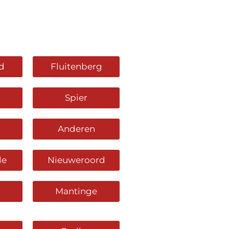
d
Fluitenberg
Spier
Anderen
de
Nieuweroord
Mantinge