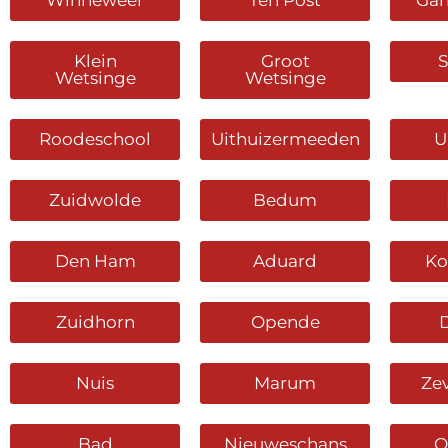
Winneweer
Ten Post
Ga
Klein
Groot
Wetsinge
Wetsinge
Roodeschool
Uithuizermeeden
U
Zuidwolde
Bedum
Den Ham
Aduard
Ko
Zuidhorn
Opende
Nuis
Marum
Ze
Bad
Nieuweschans
O