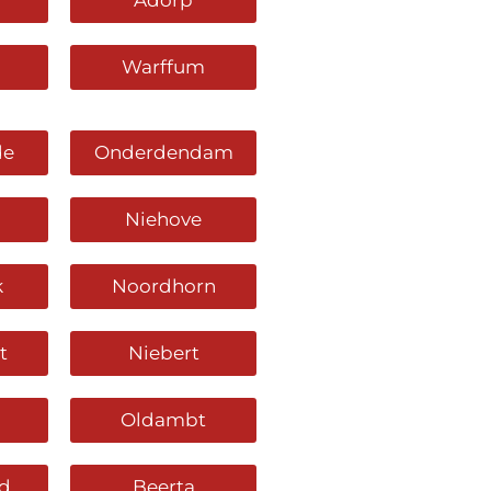
Adorp
Warffum
de
Onderdendam
Niehove
k
Noordhorn
t
Niebert
Oldambt
d
Beerta