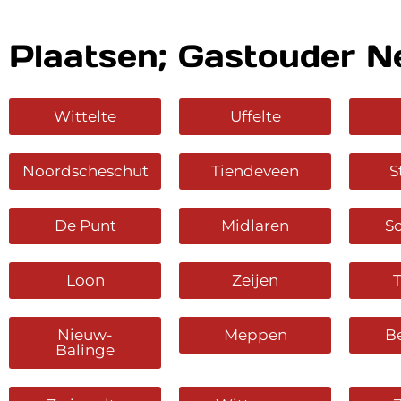
Plaatsen; Gastouder N
Wittelte
Uffelte
Noordscheschut
Tiendeveen
S
De Punt
Midlaren
S
Loon
Zeijen
T
Nieuw-
Meppen
B
Balinge