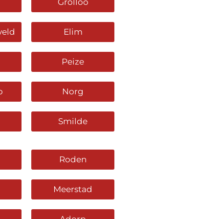
Grolloo
veld
Elim
Peize
o
Norg
Smilde
Roden
Meerstad