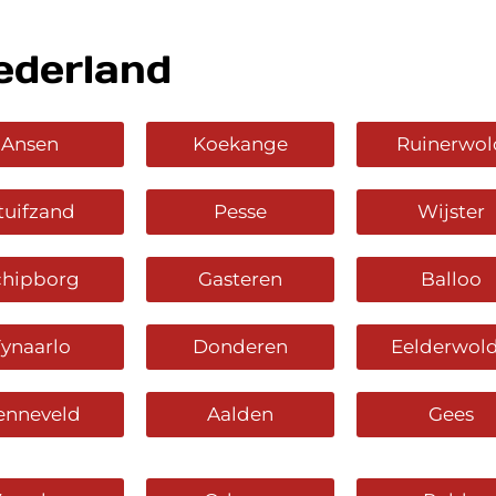
ederland
Ansen
Koekange
Ruinerwol
tuifzand
Pesse
Wijster
chipborg
Gasteren
Balloo
ynaarlo
Donderen
Eelderwol
enneveld
Aalden
Gees