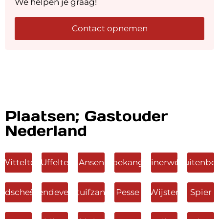
We helpen je graag!
Contact opnemen
Plaatsen; Gastouder
Nederland
Wittelte
Uffelte
Ansen
Koekange
Ruinerwold
Fluitenbe
rdscheschut
Tiendeveen
Stuifzand
Pesse
Wijster
Spier