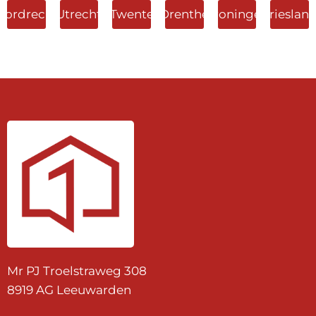
Dordrecht
Utrecht
Twente
Drenthe
Groningen
Frieslan
Mr PJ Troelstraweg 308
8919 AG Leeuwarden